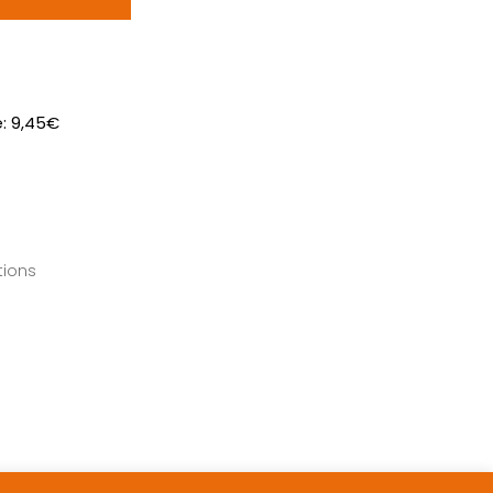
e:
9,45
€
tions