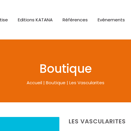
tise
Editions KATANA
Références
Evénements
Boutique
Accueil
|
Boutique
|
Les Vascularites
LES VASCULARITES